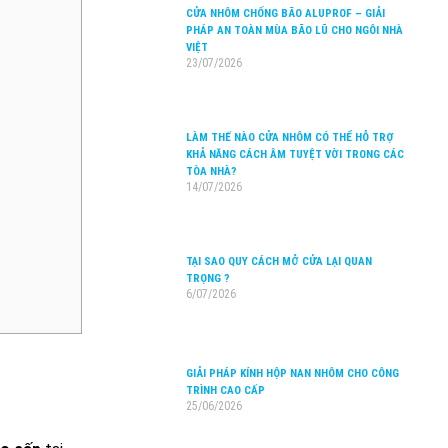
CỬA NHÔM CHỐNG BÃO ALUPROF – GIẢI
PHÁP AN TOÀN MÙA BÃO LŨ CHO NGÔI NHÀ
VIỆT
23/07/2026
LÀM THẾ NÀO CỬA NHÔM CÓ THỂ HỖ TRỢ
KHẢ NĂNG CÁCH ÂM TUYỆT VỜI TRONG CÁC
TÒA NHÀ?
14/07/2026
TẠI SAO QUY CÁCH MỞ CỬA LẠI QUAN
TRỌNG ?
6/07/2026
GIẢI PHÁP KÍNH HỘP NAN NHÔM CHO CÔNG
TRÌNH CAO CẤP
25/06/2026