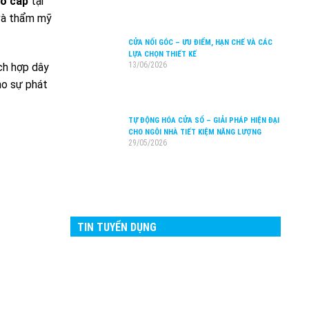
o cấp
tại
 và thẩm mỹ
CỬA NỐI GÓC – ƯU ĐIỂM, HẠN CHẾ VÀ CÁC
LỰA CHỌN THIẾT KẾ
13/06/2026
ích hợp dây
ho sự phát
TỰ ĐỘNG HÓA CỬA SỔ – GIẢI PHÁP HIỆN ĐẠI
CHO NGÔI NHÀ TIẾT KIỆM NĂNG LƯỢNG
29/05/2026
TIN TUYỂN DỤNG