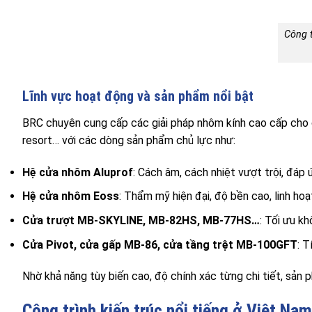
Công t
Lĩnh vực hoạt động và sản phẩm nổi bật
BRC chuyên cung cấp các giải pháp nhôm kính cao cấp cho cô
resort… với các dòng sản phẩm chủ lực như:
Hệ cửa nhôm Aluprof
: Cách âm, cách nhiệt vượt trội, đáp
Hệ cửa nhôm Eoss
: Thẩm mỹ hiện đại, độ bền cao, linh hoạ
Cửa trượt MB-SKYLINE, MB-82HS, MB-77HS…
: Tối ưu kh
Cửa Pivot, cửa gấp MB-86, cửa tầng trệt MB-100GFT
: T
Nhờ khả năng tùy biến cao, độ chính xác từng chi tiết, sản
Công trình kiến trúc nổi tiếng ở Việt Na