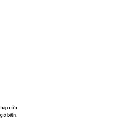
 pháp cửa
ió biển,