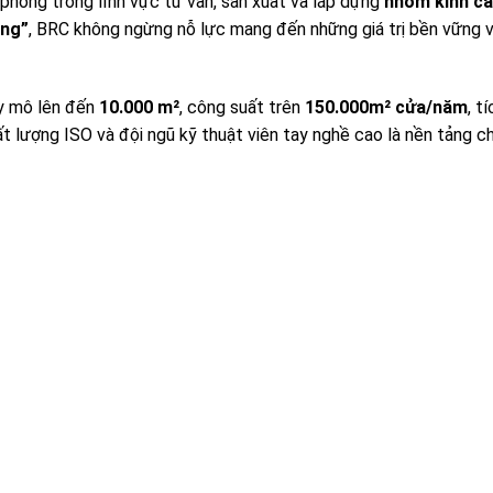
phong trong lĩnh vực tư vấn, sản xuất và lắp dựng
nhôm kính ca
ông”
, BRC không ngừng nỗ lực mang đến những giá trị bền vững
uy mô lên đến
10.000 m²
, công suất trên
150.000m² cửa/năm
, t
t lượng ISO và đội ngũ kỹ thuật viên tay nghề cao là nền tảng c