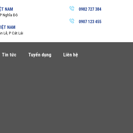
IỆT NAM
0982 727 384
P Nghĩa Đô
0907 123 455
VIỆT NAM
 Lễ, P Cát Lái
Tin tức
Tuyển dụng
Liên hệ