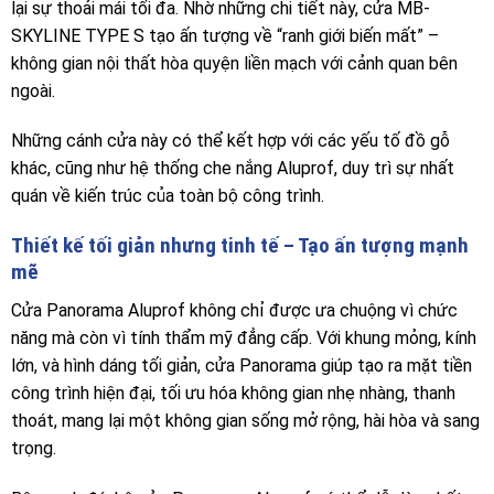
lại sự thoải mái tối đa. Nhờ những chi tiết này, cửa MB-
SKYLINE TYPE S tạo ấn tượng về “ranh giới biến mất” –
không gian nội thất hòa quyện liền mạch với cảnh quan bên
ngoài.
Những cánh cửa này có thể kết hợp với các yếu tố đồ gỗ
khác, cũng như hệ thống che nắng Aluprof, duy trì sự nhất
quán về kiến ​​trúc của toàn bộ công trình.
Thiết kế tối giản nhưng tinh tế – Tạo ấn tượng mạnh
mẽ
Cửa Panorama Aluprof không chỉ được ưa chuộng vì chức
năng mà còn vì tính thẩm mỹ đẳng cấp. Với khung mỏng, kính
lớn, và hình dáng tối giản, cửa Panorama giúp tạo ra mặt tiền
công trình hiện đại, tối ưu hóa không gian nhẹ nhàng, thanh
thoát, mang lại một không gian sống mở rộng, hài hòa và sang
trọng.