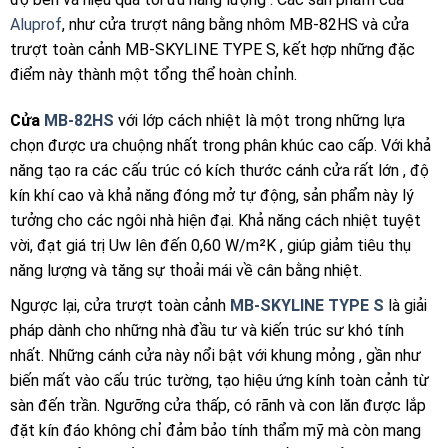
Aluprof
, như cửa trượt nâng bằng nhôm MB-82HS và cửa
trượt toàn cảnh MB-SKYLINE TYPE S, kết hợp những đặc
điểm này thành một tổng thể hoàn chỉnh.
Cửa
MB-82HS
với lớp cách nhiệt là một trong những lựa
chọn được ưa chuộng nhất trong phân khúc cao cấp. Với khả
năng tạo ra các cấu trúc có kích thước cánh cửa rất lớn , độ
kín khí cao và khả năng đóng mở tự động, sản phẩm này lý
tưởng cho các ngôi nhà hiện đại. Khả năng cách nhiệt tuyệt
vời, đạt giá trị Uw lên đến 0,60 W/m²K , giúp giảm tiêu thụ
năng lượng và tăng sự thoải mái về cân bằng nhiệt.
Ngược lại, cửa trượt toàn cảnh
MB-SKYLINE TYPE S
là giải
pháp dành cho những nhà đầu tư và kiến ​​trúc sư khó tính
nhất. Những cánh cửa này nổi bật với khung mỏng , gần như
biến mất vào cấu trúc tường, tạo hiệu ứng kính toàn cảnh từ
sàn đến trần. Ngưỡng cửa thấp, có rãnh và con lăn được lắp
đặt kín đáo không chỉ đảm bảo tính thẩm mỹ mà còn mang