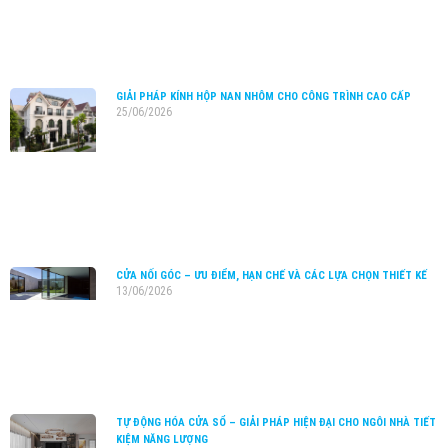
GIẢI PHÁP KÍNH HỘP NAN NHÔM CHO CÔNG TRÌNH CAO CẤP
25/06/2026
CỬA NỐI GÓC – ƯU ĐIỂM, HẠN CHẾ VÀ CÁC LỰA CHỌN THIẾT KẾ
13/06/2026
TỰ ĐỘNG HÓA CỬA SỔ – GIẢI PHÁP HIỆN ĐẠI CHO NGÔI NHÀ TIẾT
KIỆM NĂNG LƯỢNG