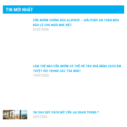
TIN MỚI NHẤT
CỬA NHÔM CHỐNG BÃO ALUPROF – GIẢI PHÁP AN TOÀN MÙA
BÃO LŨ CHO NGÔI NHÀ VIỆT
23/07/2026
LÀM THẾ NÀO CỬA NHÔM CÓ THỂ HỖ TRỢ KHẢ NĂNG CÁCH ÂM
TUYỆT VỜI TRONG CÁC TÒA NHÀ?
14/07/2026
TẠI SAO QUY CÁCH MỞ CỬA LẠI QUAN TRỌNG ?
6/07/2026