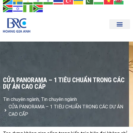
Trang chủ
Tổng quan
Sản phẩm
Tin tức
Tuyển dụng
Liên hệ
CỬA PANORAMA – 1 TIÊU CHUẨN TRONG CÁC
DỰ ÁN CAO CẤP
Tin chuyên ngành
,
Tin chuyên ngành
CỬA PANORAMA – 1 TIÊU CHUẨN TRONG CÁC DỰ ÁN
CAO CẤP