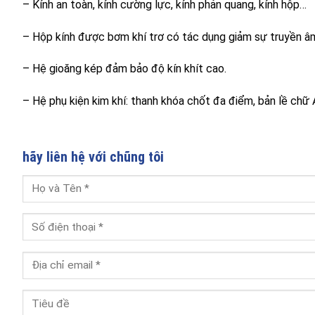
– Kính an toàn, kính cường lực, kính phản quang, kính hộp…
– Hộp kính được bơm khí trơ có tác dụng giảm sự truyền âm,
– Hệ gioăng kép đảm bảo độ kín khít cao.
– Hệ phụ kiện kim khí: thanh khóa chốt đa điểm, bản lề chữ A
hãy liên hệ với chũng tôi