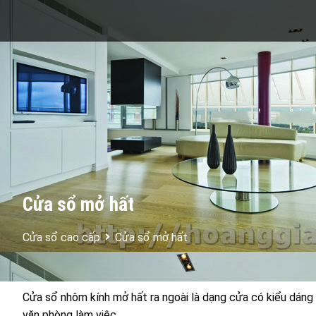
Cửa sổ mở hất
Cửa sổ cao cấp
Cửa sổ mở hất
Cửa sổ nhôm kính mở hất ra ngoài là dạng cửa có kiểu dáng 
văn phòng làm việc.