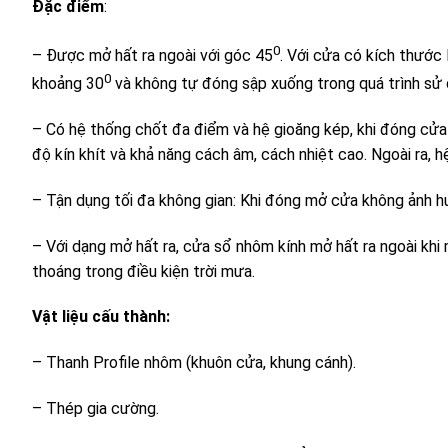
Đặc điểm
:
0
– Được mở hất ra ngoài với góc 45
. Với cửa có kích thước
0
khoảng 30
và không tự đóng sập xuống trong quá trình sử 
– Có hệ thống chốt đa điểm và hệ gioăng kép, khi đóng cửa
độ kín khít và khả năng cách âm, cách nhiệt cao. Ngoài ra,
– Tận dụng tối đa không gian: Khi đóng mở cửa không ảnh h
– Với dạng mở hất ra, cửa sổ nhôm kính mở hất ra ngoài khi
thoáng trong điều kiện trời mưa.
Vật liệu cấu thành:
– Thanh Profile nhôm (khuôn cửa, khung cánh).
– Thép gia cường.