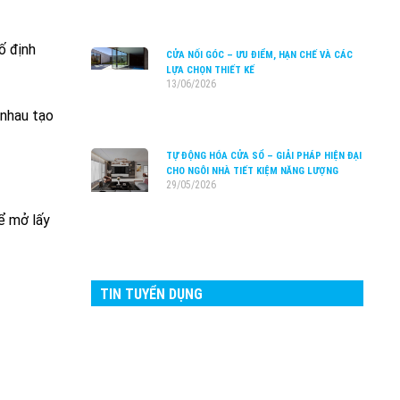
ố định
CỬA NỐI GÓC – ƯU ĐIỂM, HẠN CHẾ VÀ CÁC
LỰA CHỌN THIẾT KẾ
13/06/2026
 nhau tạo
TỰ ĐỘNG HÓA CỬA SỔ – GIẢI PHÁP HIỆN ĐẠI
CHO NGÔI NHÀ TIẾT KIỆM NĂNG LƯỢNG
29/05/2026
ể mở lấy
TIN TUYỂN DỤNG