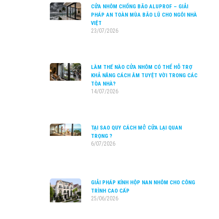
CỬA NHÔM CHỐNG BÃO ALUPROF – GIẢI
PHÁP AN TOÀN MÙA BÃO LŨ CHO NGÔI NHÀ
VIỆT
23/07/2026
LÀM THẾ NÀO CỬA NHÔM CÓ THỂ HỖ TRỢ
KHẢ NĂNG CÁCH ÂM TUYỆT VỜI TRONG CÁC
TÒA NHÀ?
14/07/2026
TẠI SAO QUY CÁCH MỞ CỬA LẠI QUAN
TRỌNG ?
6/07/2026
GIẢI PHÁP KÍNH HỘP NAN NHÔM CHO CÔNG
TRÌNH CAO CẤP
25/06/2026