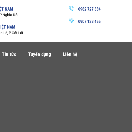
IỆT NAM
0982 727 384
P Nghĩa Đô
0907 123 455
VIỆT NAM
 Lễ, P Cát Lái
Tin tức
Tuyển dụng
Liên hệ