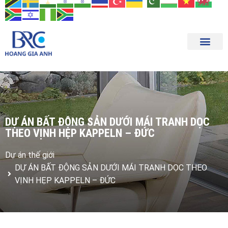
Trang chủ
Tổng quan
Sản phẩm
Tin tức
Tuyển dụng
Liên hệ
DỰ ÁN BẤT ĐỘNG SẢN DƯỚI MÁI TRANH DỌC
THEO VỊNH HẸP KAPPELN – ĐỨC
Dự án thế giới
DỰ ÁN BẤT ĐỘNG SẢN DƯỚI MÁI TRANH DỌC THEO
VỊNH HẸP KAPPELN – ĐỨC