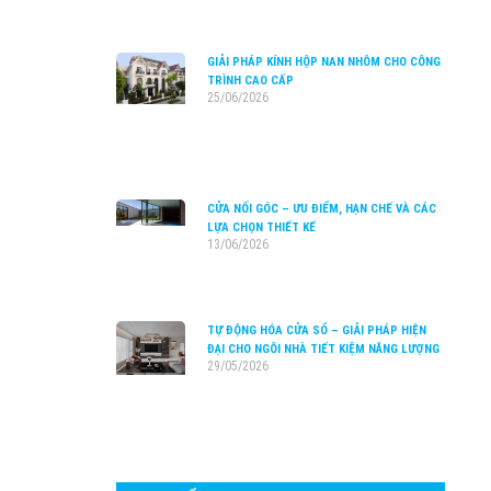
GIẢI PHÁP KÍNH HỘP NAN NHÔM CHO CÔNG
TRÌNH CAO CẤP
25/06/2026
CỬA NỐI GÓC – ƯU ĐIỂM, HẠN CHẾ VÀ CÁC
LỰA CHỌN THIẾT KẾ
13/06/2026
TỰ ĐỘNG HÓA CỬA SỔ – GIẢI PHÁP HIỆN
ĐẠI CHO NGÔI NHÀ TIẾT KIỆM NĂNG LƯỢNG
29/05/2026