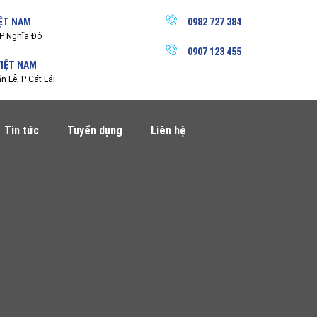
IỆT NAM
0982 727 384
P Nghĩa Đô
0907 123 455
VIỆT NAM
 Lễ, P Cát Lái
Tin tức
Tuyển dụng
Liên hệ