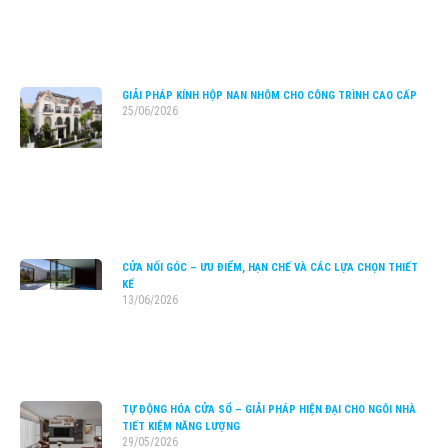
GIẢI PHÁP KÍNH HỘP NAN NHÔM CHO CÔNG TRÌNH CAO CẤP
25/06/2026
CỬA NỐI GÓC – ƯU ĐIỂM, HẠN CHẾ VÀ CÁC LỰA CHỌN THIẾT
KẾ
13/06/2026
TỰ ĐỘNG HÓA CỬA SỔ – GIẢI PHÁP HIỆN ĐẠI CHO NGÔI NHÀ
TIẾT KIỆM NĂNG LƯỢNG
29/05/2026