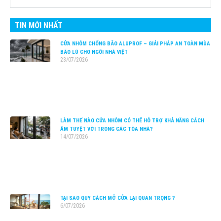
TIN MỚI NHẤT
CỬA NHÔM CHỐNG BÃO ALUPROF – GIẢI PHÁP AN TOÀN MÙA
BÃO LŨ CHO NGÔI NHÀ VIỆT
23/07/2026
LÀM THẾ NÀO CỬA NHÔM CÓ THỂ HỖ TRỢ KHẢ NĂNG CÁCH
ÂM TUYỆT VỜI TRONG CÁC TÒA NHÀ?
14/07/2026
TẠI SAO QUY CÁCH MỞ CỬA LẠI QUAN TRỌNG ?
6/07/2026